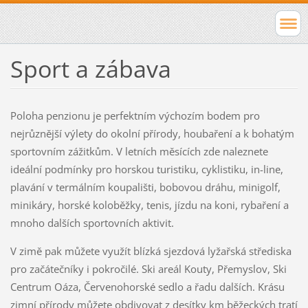
Sport a zábava
Poloha penzionu je perfektním výchozím bodem pro
nejrůznější výlety do okolní přírody, houbaření a k bohatým
sportovním zážitkům. V letních měsících zde naleznete
ideální podmínky pro horskou turistiku, cyklistiku, in-line,
plavání v termálním koupališti, bobovou dráhu, minigolf,
minikáry, horské koloběžky, tenis, jízdu na koni, rybaření a
mnoho dalších sportovních aktivit.
V zimě pak můžete využít blízká sjezdová lyžařská střediska
pro začátečníky i pokročilé. Ski areál Kouty, Přemyslov, Ski
Centrum Oáza, Červenohorské sedlo a řadu dalších. Krásu
zimní přírody můžete obdivovat z desítky km běžeckých tratí